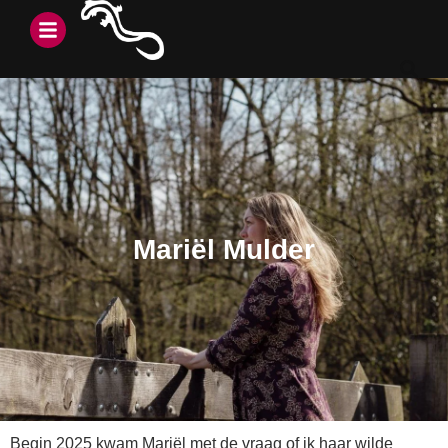
Mariël Mulder
Begin 2025 kwam Mariël met de vraag of ik haar wilde